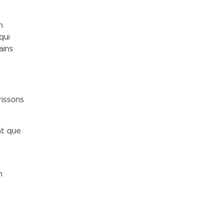
n
qui
ains
rissons
nt que
n