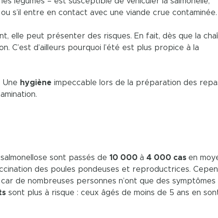
 les légumes – est susceptible de véhiculer la salmonelle,
 ou s’il entre en contact avec une viande crue contaminée.
 elle peut présenter des risques. En fait, dès que la cha
on. C’est d’ailleurs pourquoi l’été est plus propice à la
e. Une
hygiène
impeccable lors de la préparation des repa
amination.
e salmonellose sont passés de
10 000
à
4 000 cas
en moy
cination des poules pondeuses et reproductrices. Cepend
é car de nombreuses personnes n’ont que des symptômes 
ts
sont plus à risque : ceux âgés de moins de 5 ans en sont