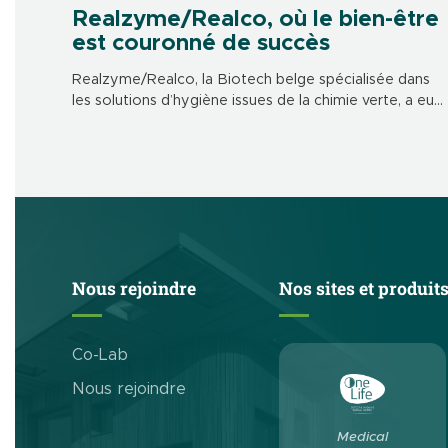
Realzyme/Realco, où le bien-être
est couronné de succès
Realzyme/Realco, la Biotech belge spécialisée dans
les solutions d’hygiène issues de la chimie verte, a eu
l’honneur d’accueillir Sa Majesté la Reine Mathilde ce
mardi 7 novembre pour une table ronde dédiée au
bien-être et à la santé mentale en entreprise.
Nous rejoindre
Nos sites et produit
Co-Lab
Nous rejoindre
Medical