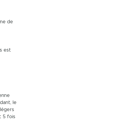
îne de
s est
enne
ant, le
légers
 5 fois