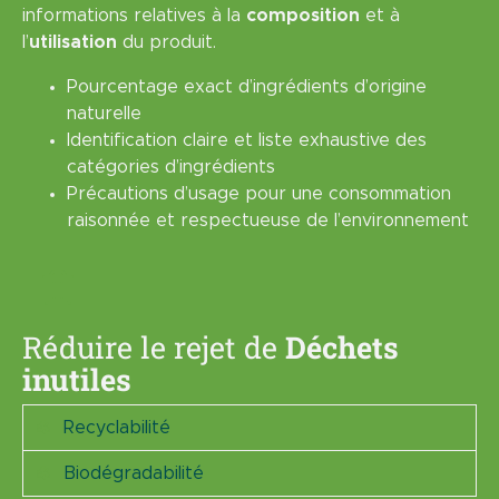
informations relatives à la
composition
et à
commercialisation.
Ils ne contiennent pas d’ingrédients nocifs
l’
utilisation
du produit.
pour la santé et l’environnement, tels que les
Pourcentage exact d’ingrédients d’origine
MIT (isothiazolinone), les azurants optiques,
naturelle
EDTA, borates, OGM et formaldéhydes.
Identification claire et liste exhaustive des
catégories d’ingrédients
Précautions d’usage pour une consommation
raisonnée et respectueuse de l’environnement
Réduire le rejet de
Déchets
inutiles
Recyclabilité
Biodégradabilité
D’un point de vue
qualitatif
, le référentiel