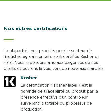
Ecocert interdit à ce jour plusieurs matériaux:
La biodégradabilité d’un produit ECOCERT
notamment le PVC, le polystyrène, et par
n’est pas uniquement mesurée sur la
extension les dérivés styréniques et vinyliques
biodégradation des tensioactifs, mais bien sur
sont proscrits.
l’
ensemble des composants
.
Nos autres certifications
D’un point de vue
quantitatif
, les
Nos tests sont effectués sur le produit fini en
suremballages ne sont pas autorisés.
milieux aérobie et anaérobie selon les normes
De
nouveaux critères
sont
en cours de
de l’
OCDE 302B
, donnant des résultats précis
La plupart de nos produits pour le secteur de
développement
pour valoriser les filières de
de biodégradation en 28 jours.
l’industrie agroalimentaire sont certifiés Kasher et
recyclage les plus respectueuses de
Halal. Nous répondons ainsi aux exigences de nos
l’environnent, et réduire le volume des
clients et ouvrons la voie vers de nouveaux marchés.
conditionnements par rapport au contenu.
Kosher
La certification « kosher label » est la
garantie de
traçabilité
du produit par la
présence effective d’un contrôleur
surveillant la totalité du processus de
production.