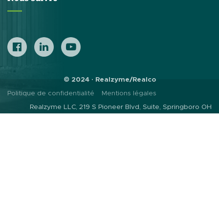
© 2024 · Realzyme/Realco
Politique de confidentialité
Mentions légales
Realzyme LLC, 219 S Pioneer Blvd, Suite, Springboro OH
45066