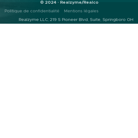
© 2024 · Realzyme/Realco
Politique de confidentialité
Mentions légales
Realzyme LLC, 219 S Pioneer Blvd, Suite, Springboro OH
45066