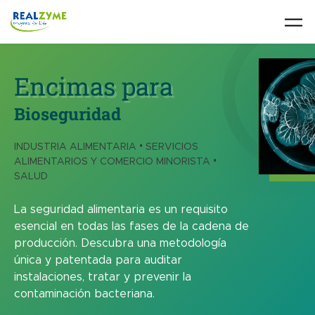
Skip to main content
Encimas para
Bioseguridad
INDUSTRIA ALIMENTARIA • SERVICIOS
ALIMENTARIOS Y COMERCIO MINORISTA •
SALUD
La seguridad alimentaria es un requisito
esencial en todas las fases de la cadena de
producción. Descubra una metodología
única y patentada para auditar
instalaciones, tratar y prevenir la
contaminación bacteriana.