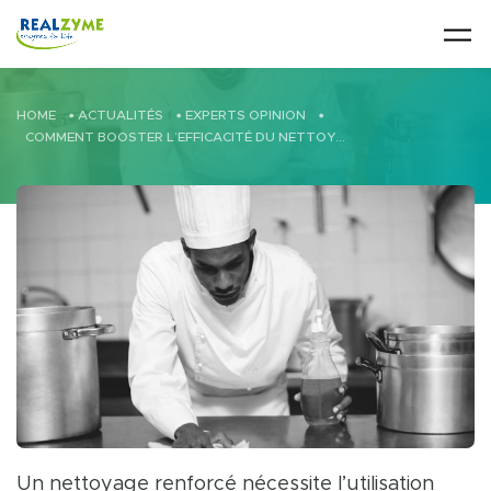
Skip to main content
HOME
•
ACTUALITÉS
•
EXPERTS OPINION
•
COMMENT BOOSTER L’EFFICACITÉ DU NETTOYAGE ET DE LA DÉSINFECTION ?
Un nettoyage renforcé nécessite l’utilisation