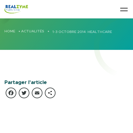
Skip to main content
HOME
•
ACTUALITÉS
•
1-3 OCTOBRE 2014: HEALTHCARE
Partager l’article
Facebook
Twitter
Email
Partager