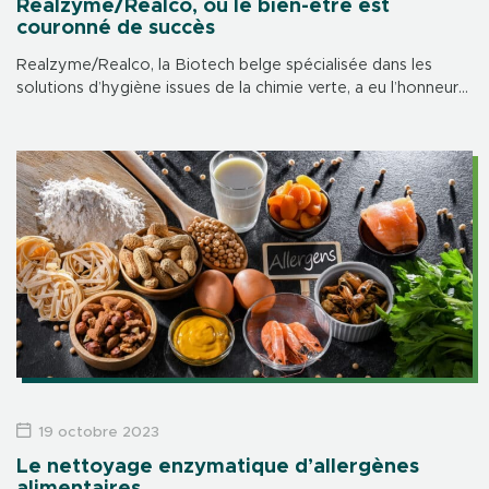
Realzyme/Realco, où le bien-être est
couronné de succès
Realzyme/Realco, la Biotech belge spécialisée dans les
solutions d’hygiène issues de la chimie verte, a eu l’honneur
d’accueillir Sa Majesté la Reine Mathilde ce mardi 7
novembre pour une table ronde dédiée au bien-être et à la
santé mentale en entreprise.
19 octobre 2023
Le nettoyage enzymatique d’allergènes
alimentaires