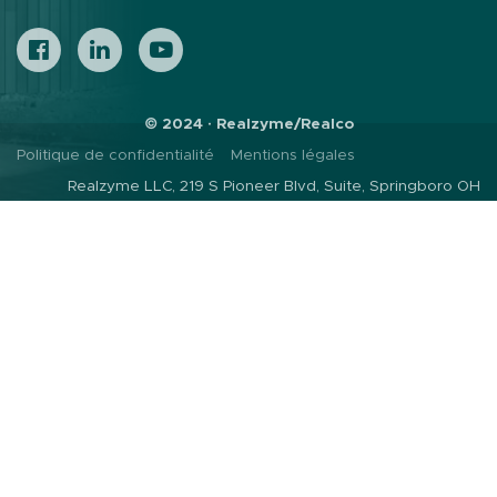
© 2024 · Realzyme/Realco
Politique de confidentialité
Mentions légales
Realzyme LLC, 219 S Pioneer Blvd, Suite, Springboro OH
45066