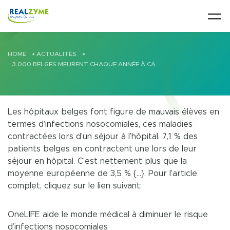
Skip to main content
HOME
•
ACTUALITÉS
•
3.000 BELGES MEURENT CHAQUE ANNÉE À CAUSE D’UNE MALADIE NOSOCOMIALE
Les hôpitaux belges font figure de mauvais élèves en
termes d’infections nosocomiales, ces maladies
contractées lors d’un séjour à l’hôpital. 7,1 % des
patients belges en contractent une lors de leur
séjour en hôpital. C’est nettement plus que la
moyenne européenne de 3,5 %
{…}.
Pour l’article
complet, cliquez sur le lien suivant:
OneLIFE aide le monde médical à diminuer le risque
d’infections nosocomiales