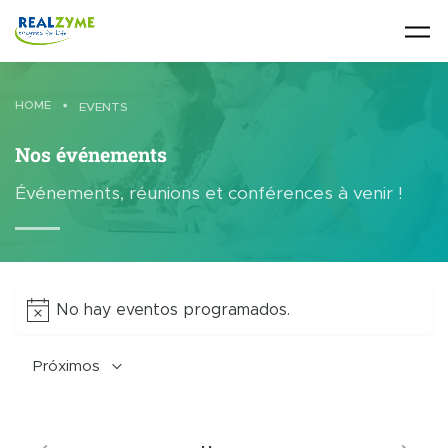
Skip to main content
HOME
•
EVENTS
Nos événements
Événements, réunions et conférences à venir !
Eventos
No hay eventos programados.
Aviso
Próximos
Selecciona
la
fecha.